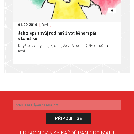
0
01.09.2016
[
Pavla
]
Jak zlepšit svůj rodinný život během pár
okamžiků
Když se zamyslíte, zjistíte, že váš rodinný život možná
není...
PŘIPOJIT SE
REDBAG NOVINKY KAŽDÉ RÁNO DO MAILU.