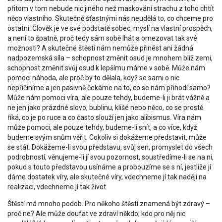
přitom v tom nebude nic jiného než maskování strachu z toho chtít
něco vlastního. Skutečně šťastnými nás neudělá to, co chceme pro
ostatní. Člověk je ve své podstatě sobec, myslí na vlastní prospěch,
a není to špatně, proč tedy sám sobě lhát a omezovat tak své
možnosti? A skutečné štěstí nám nemůže přinést ani žádná
nadpozemská síla – schopnost změnit osud je mnohem blíž zemi,
schopnost změnit svůj osud k lepšímu máme v sobě. Může nám
pomoci náhoda, ale proč by to dělala, když se sami o nic
nepřičiníme a jen pasivně čekáme na to, co se nám přihodí samo?
Může nám pomoci víra, ale pouze tehdy, budeme-li ji brát vážně a
ne jen jako prázdné slovo, bublinu, klišé nebo něco, co se prostě
říká, co je po ruce a co často slouží jen jako alibismus. Víra nám
může pomoci, ale pouze tehdy, budeme-li snít, a co více, když
budeme svým snům věřit. Cokoliv si dokážeme představit, může
se stát. Dokážeme-li svou představu, svůj sen, promyslet do všech
podrobností, věnujeme-li jí svou pozornost, soustředíme-li se na ni,
pokud s touto představou usínáme a probouzíme se s ní, jestliže jí
dáme dostatek víry, ale skutečné víry, vdechneme jí tak naději na
realizaci, vdechneme jí tak život.
Štěstí má mnoho podob. Pro někoho štěstí znamená být zdravý –
proč ne? Ale může doufat ve zdraví někdo, kdo pro něj nic