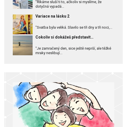
"Říkáme sluší ti to, ačkoliv si myslíme, že
dotyčná vypadá...
Variace na lásku 2
"Svatba byla veliká. Slavilo se tři dny a tři noci,...
Cokoliv si dokážeš představit…
"Je zamračený den, sice ještě neprší, ale těžké
mraky neslibují...