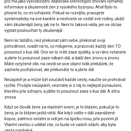
pro mě jako vysvobození. Mateřské stereotypní chování vyměnily
informace a zkušenosti žen z vysokého byznysu. Aha! Bylo to
přesně to, co mi scházelo. Pokud se rozvíjíte, pracujete
systematicky na své kariéře a nechcete se vzdát své rodiny, ukáží
vám zkušenější ženy, jak na to. Není to taková věda, jen se občas
vyplatí poslouchat ty zkušenější.
Není nic těžšího, než překonat sám sebe, překonat svoji
pohodlnost, vsadit na to, co milujeme, a pracovat, každý den TO
posunout o kus dál. Ono se to vrátí zase zpátky, a vy ráno vstanete
a jdete to posunout zase někam dál, a další den znovu a znovu.
Máte vytyčené cíle; na cestě se sice objeví tolik překážek, že
začnete pochybovat, ale překonáte to a jdete dál.
Neúspěch je a může být součástí každé cesty, naučte se prohrávat
rychle. Prožijte neúspěch, vezměte si z něj to nejlepší ponaučení,
kterého jste schopni, a jděte to posunout zase o kus dál. A zítra
znova.
Když se člověk žene za vlastním snem, je to blázen, pokud je to
žena, je to blázen ještě větší. Ale když vidíte v dáli zasněžené
kopce, zatímco ostatní si vidí jen na špičku nosu, jste povinni jít
Vlastní cestou o udělat vše, co bude ve vašich silách, aby byla
cesta naplněná.