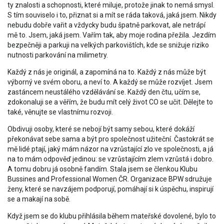
ty znalosti a schopnosti, které miluje, protože jinak to nemá smysl.
S tím souviselo i to, přiznat si a mít se ráda taková, jaká jsem. Nikdy
nebudu dobře vařit a vždycky budu špatně parkovat, ale netrápí
mě to. Jsem, jaká jsem. Vařím tak, aby moje rodina přežila. Jezdím
bezpečněji a parkuji na velkých parkovištích, kde se snižuje riziko
nutnosti parkování na milimetry.
Každý z nás je originál, a zapomíná na to. Každý z nás může být
výborný ve svém oboru, a neví to. A každý se může rozvíjet. Jsem
zastáncem neustálého vzdělávání se. Každý den čtu, učím se,
zdokonaluji se a věřím, že budu mít celý život CO se učit. Dělejte to
také, věnujte se vlastnímu rozvoji.
Obdivuji osoby, které se nebojí být samy sebou, které dokáží
překonávat sebe sama a být pro společnost užiteční. Častokrát se
mě lidé ptají, jaký mám názor na vzrůstající zlo ve společnosti, a já
na to mám odpověď jedinou: se vzrůstajícím zlem vzrůstá i dobro.
A tomu dobru já osobně fandím. Stala jsem se členkou Klubu
Bussines and Professional Women ČR. Organizace BPW sdružuje
ženy, které se navzájem podporují, pomáhají si k úspěchu, inspirují
se a makají na sobě.
Když jsem se do klubu přihlásila během mateřské dovolené, bylo to