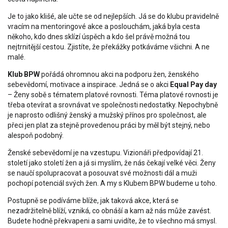
Je to jako klišé, ale učte se od nejlepších. Já se do klubu pravidelně
vracím na mentoringové akce a poslouchám, jaká byla cesta
někoho, kdo dnes sklízí úspěch a kdo šel právě možná tou
nejtrnitější cestou. Zjistíte, že překážky potkáváme všichni. A ne
malé.
Klub BPW
pořádá ohromnou akci na podporu žen, ženského
sebevědomí, motivace a inspirace. Jedná se o akci
Equal Pay day
– Ženy sobě s tématem platové rovnosti. Téma platové rovnosti je
třeba otevírat a srovnávat ve společnosti nedostatky. Nepochybně
je naprosto odlišný ženský a mužský přínos pro společnost, ale
přeci jen plat za stejně provedenou práci by měl být stejný, nebo
alespoň podobný.
Ženské sebevědomí je na vzestupu. Vizionáři předpovídají 21.
století jako století žen a já si myslím, že nás čekají velké věci. Ženy
se naučí spolupracovat a posouvat své možnosti dál a muži
pochopí potenciál svých žen. A my s Klubem BPW budeme u toho.
Postupně se podíváme blíže, jak taková akce, která se
nezadržitelně blíží, vzniká, co obnáší a kam až nás může zavést.
Budete hodně překvapeni a sami uvidíte, že to všechno má smysl.