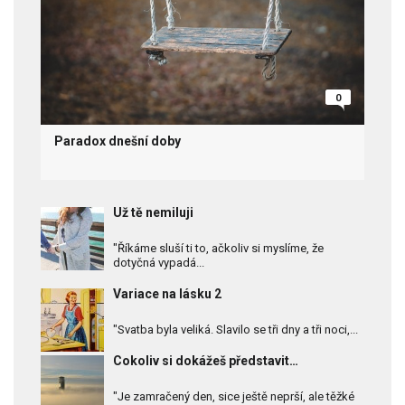
0
Paradox dnešní doby
Už tě nemiluji
"Říkáme sluší ti to, ačkoliv si myslíme, že
dotyčná vypadá...
Variace na lásku 2
"Svatba byla veliká. Slavilo se tři dny a tři noci,...
Cokoliv si dokážeš představit…
"Je zamračený den, sice ještě neprší, ale těžké