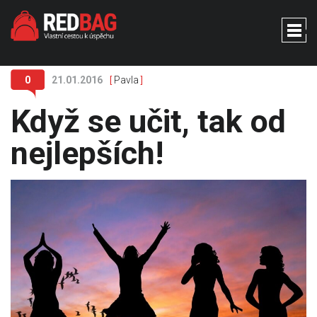
Menu
0
21.01.2016
Pavla
[
]
Když se učit, tak od
nejlepších!