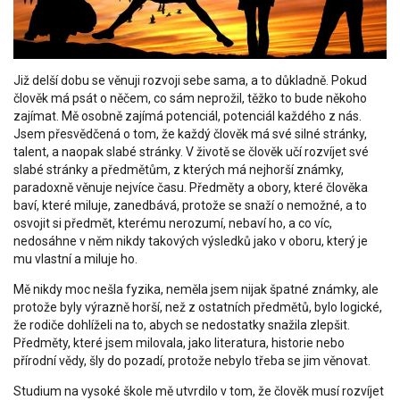
Již delší dobu se věnuji rozvoji sebe sama, a to důkladně. Pokud
člověk má psát o něčem, co sám neprožil, těžko to bude někoho
zajímat. Mě osobně zajímá potenciál, potenciál každého z nás.
Jsem přesvědčená o tom, že každý člověk má své silné stránky,
talent, a naopak slabé stránky. V životě se člověk učí rozvíjet své
slabé stránky a předmětům, z kterých má nejhorší známky,
paradoxně věnuje nejvíce času. Předměty a obory, které člověka
baví, které miluje, zanedbává, protože se snaží o nemožné, a to
osvojit si předmět, kterému nerozumí, nebaví ho, a co víc,
nedosáhne v něm nikdy takových výsledků jako v oboru, který je
mu vlastní a miluje ho.
Mě nikdy moc nešla fyzika, neměla jsem nijak špatné známky, ale
protože byly výrazně horší, než z ostatních předmětů, bylo logické,
že rodiče dohlíželi na to, abych se nedostatky snažila zlepšit.
Předměty, které jsem milovala, jako literatura, historie nebo
přírodní vědy, šly do pozadí, protože nebylo třeba se jim věnovat.
Studium na vysoké škole mě utvrdilo v tom, že člověk musí rozvíjet